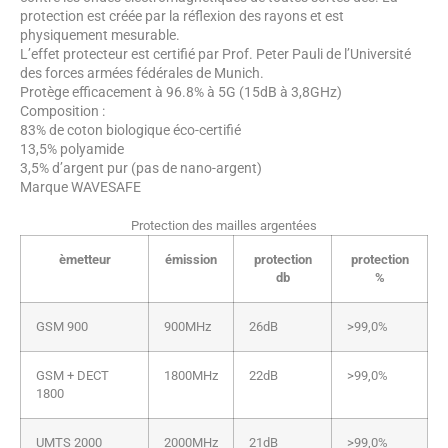
protection est créée par la réflexion des rayons et est
physiquement mesurable.
L’effet protecteur est certifié par Prof. Peter Pauli de l’Université
des forces armées fédérales de Munich.
Protège efficacement à 96.8% à 5G (15dB à 3,8GHz)
Composition :
83% de coton biologique éco-certifié
13,5% polyamide
3,5% d’argent pur (pas de nano-argent)
Marque WAVESAFE
Protection des mailles argentées
èmetteur
émission
protection
protection
db
%
GSM 900
900MHz
26dB
>99,0%
GSM + DECT
1800MHz
22dB
>99,0%
1800
UMTS 2000
2000MHz
21dB
>99,0%