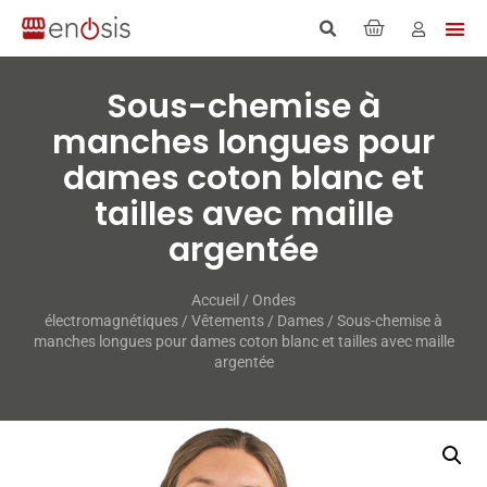
Sous-​chemise à
manches longues pour
dames coton blanc et
tailles avec maille
argentée
Accueil
/
Ondes
électromagnétiques
/
Vêtements
/
Dames
/ Sous-​chemise à
manches longues pour dames coton blanc et tailles avec maille
argentée