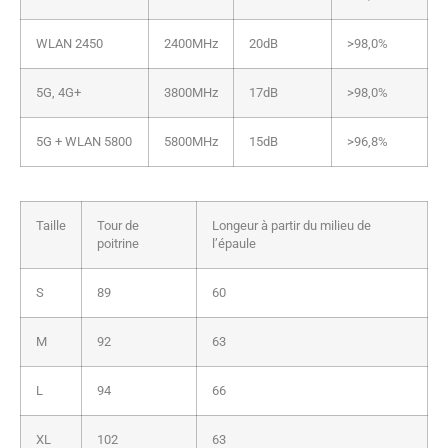
WLAN 2450
2400MHz
20dB
>98,0%
5G, 4G+
3800MHz
17dB
>98,0%
5G + WLAN 5800
5800MHz
15dB
>96,8%
Taille
Tour de
Longeur à partir du milieu de
poitrine
l’épaule
S
89
60
M
92
63
L
94
66
XL
102
63