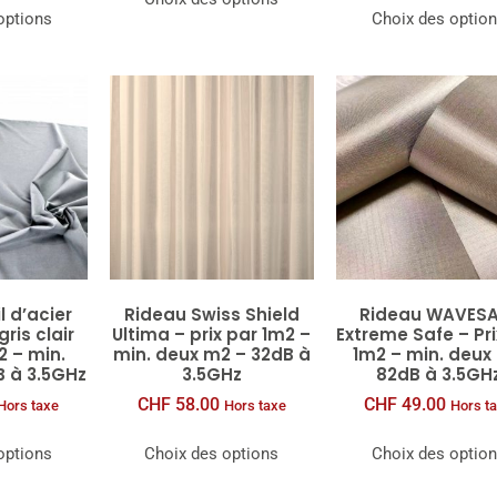
options
Choix des optio
l d’acier
Rideau Swiss Shield
Rideau WAVESA
ris clair
Ultima – prix par 1m2 –
Extreme Safe – Pri
2 – min.
min. deux m2 – 32dB à
1m2 – min. deux
 à 3.5GHz
3.5GHz
82dB à 3.5GH
CHF
58.00
CHF
49.00
Hors taxe
Hors taxe
Hors t
options
Choix des options
Choix des optio