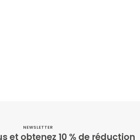
es vêtements de protection anti-5G ont fait
ne énorme différence pour ma famille. Nous
ous sentons mieux protégés au quotidien.
Emma
NEWSLETTER
s et obtenez 10 % de réduction