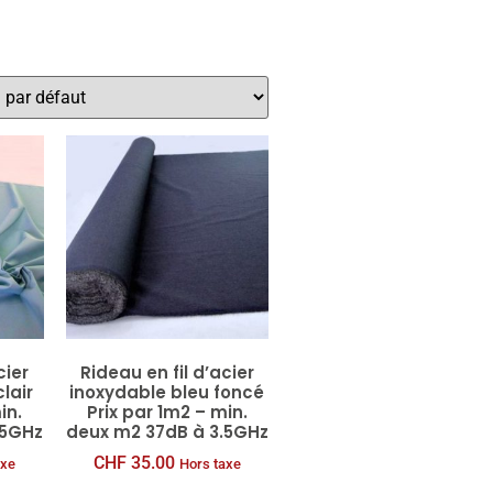
cier
Rideau en fil d’acier
lair
inoxydable bleu foncé
in.
Prix par 1m2 – min.
.5GHz
deux m2 37dB à 3.5GHz
CHF
35.00
axe
Hors taxe