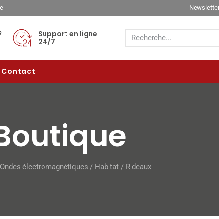
ée
Newslette
s
Support en ligne
24/7
Contact
Boutique
Ondes électromagnétiques
/
Habitat
/ Rideaux