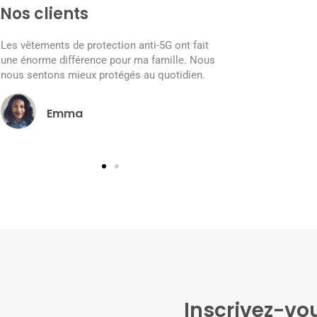
Nos clients
5G ont fait
Les accessoires anti-5G ont amélioré ma
L
amille. Nous
qualité de vie. Je peux maintenant profiter de
u
quotidien.
mes appareils électroniques en toute
n
confiance.
David
Inscrivez-vou