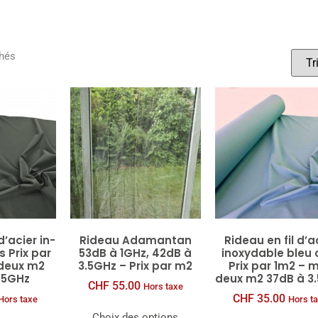
chés
 d’acier in­
Rideau Adamantan
Rideau en fil d’a
s Prix par
53dB à 1GHz, 42dB à
inoxydable bleu c
 deux m2
3.5GHz – Prix par m2
Prix par 1m2 – m
.5GHz
deux m2 37dB à 3
CHF
55.00
Hors taxe
CHF
35.00
Hors taxe
Hors t
Choix des options