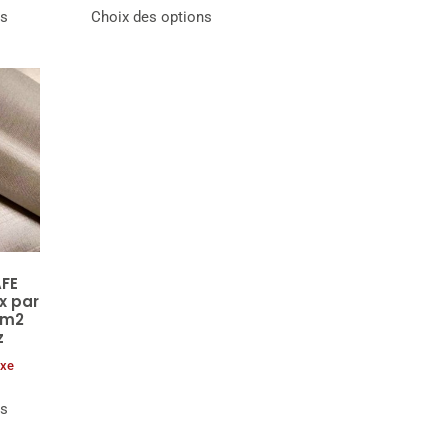
ns
Choix des options
FE
x par
 m2
z
axe
ns