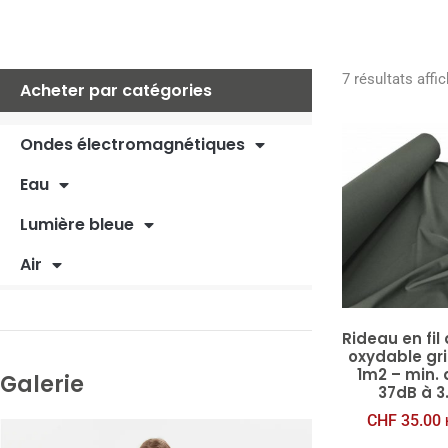
7 résultats affi
Acheter par catégories
Ondes électromagnétiques
Eau
Lumière bleue
Air
Ri­deau en fil
oxy­dable gri
1m2 – min.
Galerie
37dB à 3
CHF
35.00