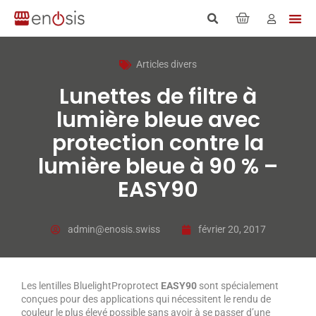
Articles divers
Lunettes de filtre à
lumière bleue avec
protection contre la
lumière bleue à 90 % –
EASY90
admin@enosis.swiss
février 20, 2017
Les lentilles BluelightProprotect
EASY90
sont spécialement
conçues pour des applications qui nécessitent le rendu de
couleur le plus élevé possible sans avoir à se passer d’une