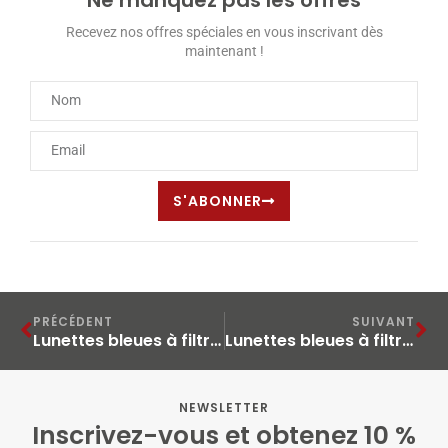
Recevez nos offres spéciales en vous inscrivant dès
maintenant !
S'ABONNER
PRÉCÉDENT
SUIVANT
Lunettes bleues à filtre clair avec une protection de la lumière bleue à 95 % – LiTE95
Lunettes bleues à filtre clair bleu à 85 % de protection contre la lumière bleue – DRiVE85
NEWSLETTER
Inscrivez-vous et obtenez 10 %