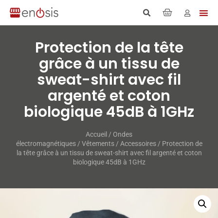
Protection de la tête
grâce à un tissu de
sweat-​shirt avec fil
argenté et coton
biologique 45dB à 1GHz
Accueil
/
Ondes
électromagnétiques
/
Vêtements
/
Accessoires
/ Protection de
la tête grâce à un tissu de sweat-​shirt avec fil argenté et coton
biologique 45dB à 1GHz