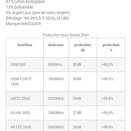
81% coton biologique
13% polyamide
6% argent pur (pas de nano-argent)
Blindage : 99.99% à 3.5GHz (41dB)
Marque WAVESAFE
Protection tissu Sweat Shirt
èmetteur
émission
protection
protection
db
%
GSM 900
900MHz
32dB
>99,9%
GSM + DECT
1800MHz
30dB
>99,9%
1800
UMTS 2000
2000MHz
29dB
>99,8%
WLAN 2450
2400MHz
27dB
>99,8%
4G LTE 2600
2600MHz
26dB
>99.8%