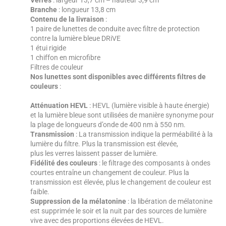
Verres
: largeur 13,7 cm – hauteur 3,9 cm
Branche
: longueur 13,8 cm
Contenu
de la livraison
:
1 paire de lunettes de conduite avec filtre de protection
contre la lumière bleue DRiVE
1 étui rigide
1 chiffon en microfibre
Filtres de couleur
Nos lunettes sont disponibles avec différents filtres de
couleurs
:
Atténuation HEVL
: HEVL (lumière visible à haute énergie)
et la lumière bleue sont utilisées de manière synonyme pour
la plage de longueurs d’onde de 400 nm à 550 nm.
Transmission
: La transmission indique la perméabilité à la
lumière du filtre. Plus la transmission est élevée,
plus les verres laissent passer de lumière.
Fidélité des couleurs
: le filtrage des composants à ondes
courtes entraîne un changement de couleur. Plus la
transmission est élevée, plus le changement de couleur est
faible.
Suppression de la mélatonine
: la libération de mélatonine
est supprimée le soir et la nuit par des sources de lumière
vive avec des proportions élevées de HEVL.