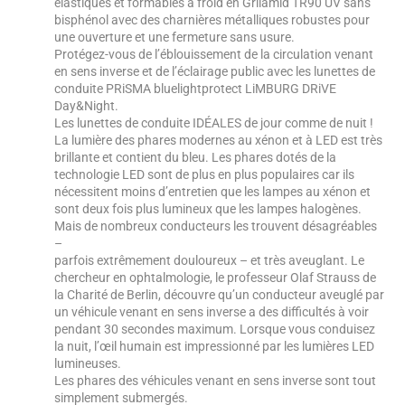
élastiques et formables à froid en Grilamid TR90 UV sans
bisphénol avec des charnières métalliques robustes pour
une ouverture et une fermeture sans usure.
Protégez-vous de l’éblouissement de la circulation venant
en sens inverse et de l’éclairage public avec les lunettes de
conduite PRiSMA bluelightprotect LiMBURG DRiVE
Day&Night.
Les lunettes de conduite IDÉALES de jour comme de nuit !
La lumière des phares modernes au xénon et à LED est très
brillante et contient du bleu. Les phares dotés de la
technologie LED sont de plus en plus populaires car ils
nécessitent moins d’entretien que les lampes au xénon et
sont deux fois plus lumineux que les lampes halogènes.
Mais de nombreux conducteurs les trouvent désagréables
–
parfois extrêmement douloureux – et très aveuglant. Le
chercheur en ophtalmologie, le professeur Olaf Strauss de
la Charité de Berlin, découvre qu’un conducteur aveuglé par
un véhicule venant en sens inverse a des difficultés à voir
pendant 30 secondes maximum. Lorsque vous conduisez
la nuit, l’œil humain est impressionné par les lumières LED
lumineuses.
Les phares des véhicules venant en sens inverse sont tout
simplement submergés.