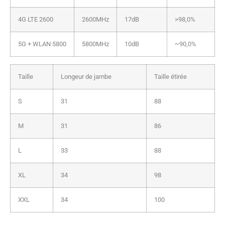
4G LTE 2600
2600MHz
17dB
>98,0%
5G + WLAN 5800
5800MHz
10dB
~90,0%
Taille
Longeur de jambe
Taille étirée
S
31
88
M
31
86
L
33
88
XL
34
98
XXL
34
100