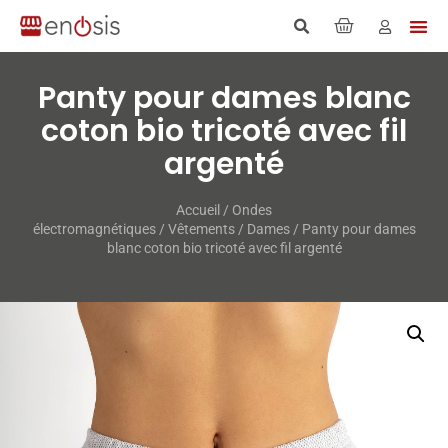
Panty pour dames blanc
coton bio tricoté avec fil
argenté
Accueil
/
Ondes
électromagnétiques
/
Vêtements
/
Dames
/ Panty pour dames
blanc coton bio tricoté avec fil argenté