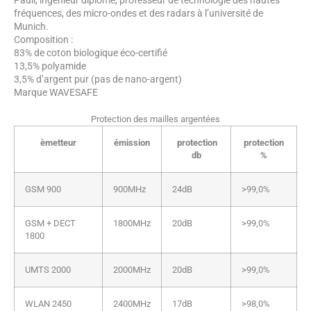
Pauli, ingénieur diplômé, professeur de technologie des hautes
fréquences, des micro-ondes et des radars à l’université de
Munich.
Composition :
83% de coton biologique éco-certifié
13,5% polyamide
3,5% d’argent pur (pas de nano-argent)
Marque WAVESAFE
Protection des mailles argentées
èmetteur
émission
protection
protection
db
%
GSM 900
900MHz
24dB
>99,0%
GSM + DECT
1800MHz
20dB
>99,0%
1800
UMTS 2000
2000MHz
20dB
>99,0%
WLAN 2450
2400MHz
17dB
>98,0%