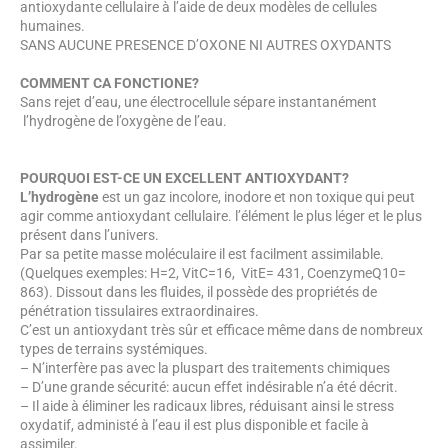
antioxydante cellulaire à l’aide de deux modèles de cellules
humaines.
SANS AUCUNE PRESENCE D’OXONE NI AUTRES OXYDANTS
COMMENT CA FONCTIONE?
Sans rejet d’eau, une électrocellule sépare instantanément
l’hydrogène de l’oxygène de l’eau.
POURQUOI EST-CE UN EXCELLENT ANTIOXYDANT?
L’hydrogène
est un gaz incolore, inodore et non toxique qui peut
agir comme antioxydant cellulaire. l’élément le plus léger et le plus
présent dans l’univers.
Par sa petite masse moléculaire il est facilment assimilable.
(Quelques exemples: H=2, VitC=16, VitE= 431, CoenzymeQ10=
863). Dissout dans les fluides, il possède des propriétés de
pénétration tissulaires extraordinaires.
C’est un antioxydant très sûr et efficace même dans de nombreux
types de terrains systémiques.
– N’interfère pas avec la pluspart des traitements chimiques
– D’une grande sécurité: aucun effet indésirable n’a été décrit.
– Il aide à éliminer les radicaux libres, réduisant ainsi le stress
oxydatif, administé à l’eau il est plus disponible et facile à
assimiler.