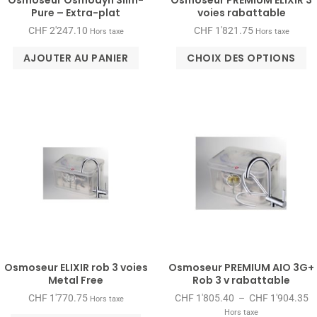
Pure – Extra-plat
voies rabattable
CHF
2'247.10
CHF
1'821.75
Hors taxe
Hors taxe
AJOUTER AU PANIER
CHOIX DES OPTIONS
Osmoseur ELIXIR rob 3 voies
Osmoseur PREMIUM AIO 3G+
Metal Free
Rob 3 v rabattable
CHF
1'770.75
CHF
1'805.40
–
CHF
1'904.35
Hors taxe
Hors taxe