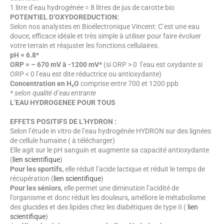
1 litre d’eau hydrogénée = 8 litres de jus de carotte bio
POTENTIEL D’OXYDOREDUCTION:
Selon nos analystes en Bioélectronique Vincent: C’est une eau
douce, efficace idéale et très simple à utiliser pour faire évoluer
votre terrain et réajuster les fonctions cellulaires.
pH = 6.8*
ORP = – 670 mV à -1200 mV*
(si ORP > 0 l’eau est oxydante si
ORP < 0 l’eau est dite réductrice ou antioxydante)
Concentration en H₂O
comprise entre 700 et 1200 ppb
* selon qualité d’eau entrante
L’EAU HYDROGENEE POUR TOUS
EFFETS POSITIFS DE L’HYDRON :
Selon l’étude in vitro de l’eau hydrogénée HYDRON sur des lignées
de cellule humaine ( à télécharger)
Elle agit sur le pH sanguin et augmente sa capacité antioxydante
(
lien scientifique
)
Pour les sportifs,
elle réduit l’acide lactique et réduit le temps de
récupération (
lien scientifique
)
Pour les séniors
, elle permet une diminution l’acidité de
l’organisme et donc réduit les douleurs, améliore le métabolisme
des glucides et des lipides chez les diabétiques de type II (
lien
scientifique
)