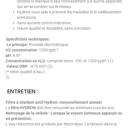
attente ni manque d’eau contrairement à d’autres appareils
qui se raccordent sur le réseau.
Hydron vous aide à prévenir les maladies et le vieillissement
prématuré.
Sans aucune contre-indication,
Haute qualité et durabilité, sans corrosion
Spécificités techniques:
Le principe:
Procédé électrolytique
H2 concentration
: 1200 ppb *
pH:
6.8*
Concentration en H₂O
comprise entre 700 et 1200 ppb* (1)
Valeur ORP
: -670 mV* (2)
(* selon qualité d’eau )
2)
ENTRETIEN :
Filtre à charbon actif Hydron: renouvellement
annuel
Le
filtre HYDRON
doit être renouvelé au minimum tous les ans.
Nettoyage de la cellule: Lorsque le voyant lumineux apparait ou
en
prévention.
L’eau réductrice est produite par électrolyse. La tension dans la