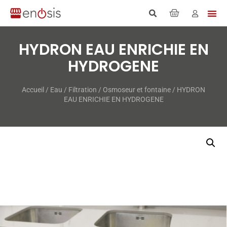
HYDRON EAU ENRICHIE EN
HYDROGENE
Accueil
/
Eau
/
Filtration
/
Osmoseur et fontaine
/ HYDRON
EAU ENRICHIE EN HYDROGENE