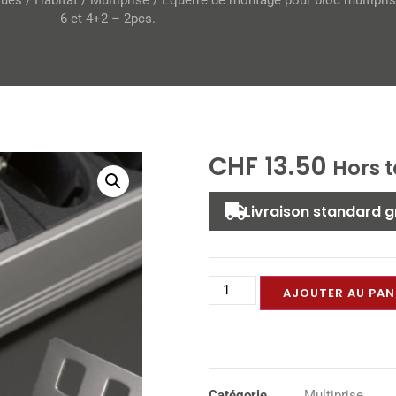
ques
/
Habitat
/
Multiprise
/ Equerre de mon­tage pour bloc mul­ti­pri
6 et 4+2 – 2pcs.
CHF
13.50
Hors 
Livraison standard g
AJOUTER AU PAN
Catégorie
Multiprise