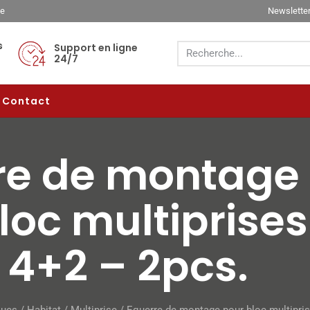
ée
Newslette
s
Support en ligne
24/7
Contact
re de mon­tage
oc mul­ti­prises
t 4+2 – 2pcs.