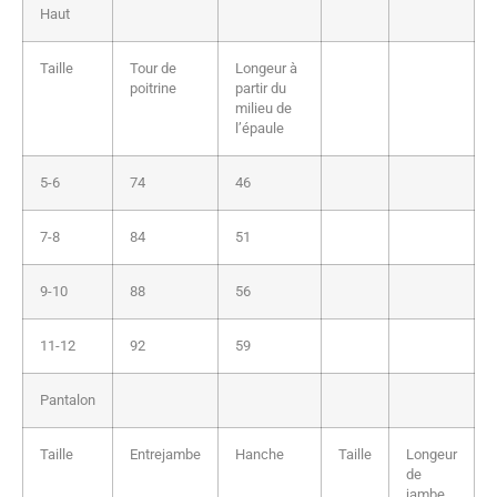
Haut
Taille
Tour de
Longeur à
poitrine
partir du
milieu de
l’épaule
5-6
74
46
7-8
84
51
9-10
88
56
11-12
92
59
Pantalon
Taille
Entrejambe
Hanche
Taille
Longeur
de
jambe