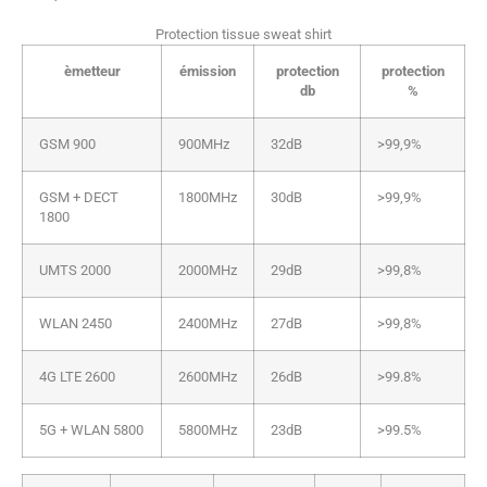
Protection tissue sweat shirt
èmetteur
émission
protection
protection
db
%
GSM 900
900MHz
32dB
>99,9%
GSM + DECT
1800MHz
30dB
>99,9%
1800
UMTS 2000
2000MHz
29dB
>99,8%
WLAN 2450
2400MHz
27dB
>99,8%
4G LTE 2600
2600MHz
26dB
>99.8%
5G + WLAN 5800
5800MHz
23dB
>99.5%