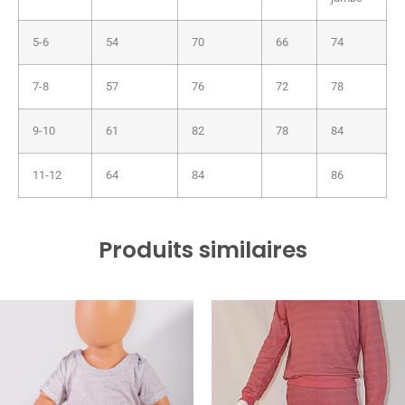
5-6
54
70
66
74
7-8
57
76
72
78
9-10
61
82
78
84
11-12
64
84
86
Produits similaires