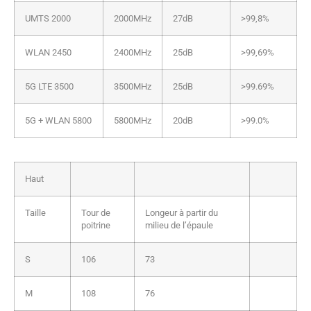
UMTS 2000
2000MHz
27dB
>99,8%
WLAN 2450
2400MHz
25dB
>99,69%
5G LTE 3500
3500MHz
25dB
>99.69%
5G + WLAN 5800
5800MHz
20dB
>99.0%
Haut
Taille
Tour de
Longeur à partir du
poitrine
milieu de l’épaule
S
106
73
M
108
76