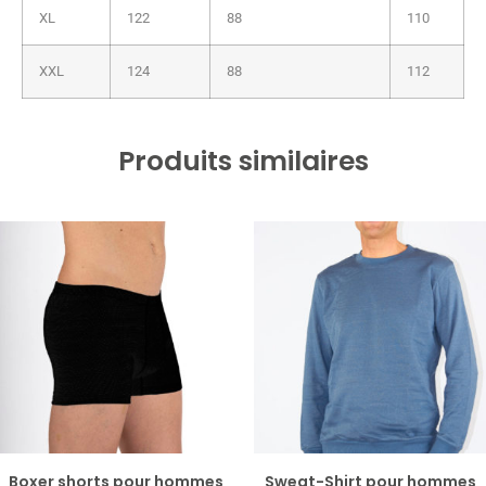
XL
122
88
110
XXL
124
88
112
Produits similaires
Boxer shorts pour hommes
Sweat-​Shirt pour hommes