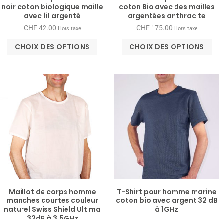
noir coton biologique maille
coton Bio avec des mailles
avec fil argenté
argentées anthracite
CHF
42.00
CHF
175.00
Hors taxe
Hors taxe
CHOIX DES OPTIONS
CHOIX DES OPTIONS
Maillot de corps homme
T-​Shirt pour homme ma­rine
manches courtes cou­leur
coton bio avec ar­gent 32 dB
na­tu­rel Swiss Shield Ul­ti­ma
à 1GHz
32dB à 3.5GHz