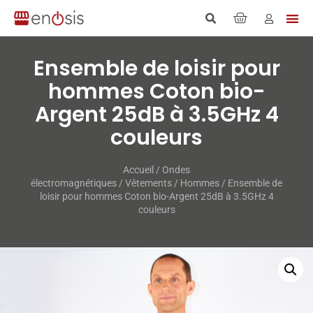
Ensemble de loisir pour
hommes Coton bio-​
Argent 25dB à 3.5GHz 4
couleurs
Accueil
/
Ondes
électromagnétiques
/
Vêtements
/
Hommes
/ Ensemble de
loisir pour hommes Coton bio-​Argent 25dB à 3.5GHz 4
couleurs