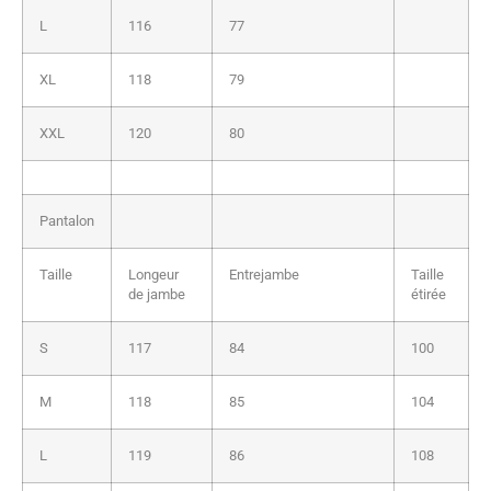
L
116
77
XL
118
79
XXL
120
80
Pantalon
Taille
Longeur
Entrejambe
Taille
de jambe
étirée
S
117
84
100
M
118
85
104
L
119
86
108