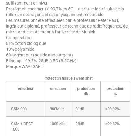
suffisamment en hiver.
Protège efficacement à 99,7% en 5G. La protection résulte de la
réflexion des rayons et est physiquement mesurable.
Les mesures ont été effectuées par le professeur Peter Pauli,
ingénieur diplômé, professeur de technique de radiofréquence, de
micro-ondes et de radar à l’université de Munich.
Composition :
81% coton biologique
13% polyamide
6% argent pur (pas de nano-argent)
Blindage : 99.7%, 25dB à 5G (3.5GHz)
Marque WAVESAFE
Protection tissue sweat shirt
èmetteur
émission
protection
protection
db
%
GSM 900
900MHz
31dB
>99,92%
GSM + DECT
1800MHz
28dB
>99,82%
1800