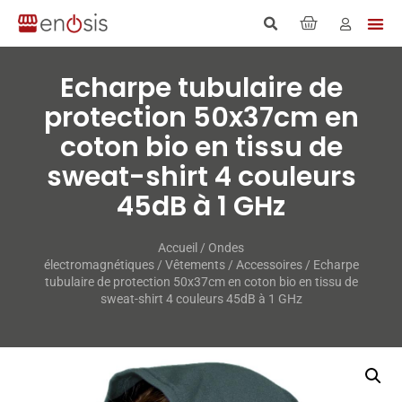
Echarpe tubulaire de
protection 50x37cm en
coton bio en tissu de
sweat-​shirt 4 couleurs
45dB à 1 GHz
Accueil
/
Ondes
électromagnétiques
/
Vêtements
/
Accessoires
/ Echarpe
tubulaire de protection 50x37cm en coton bio en tissu de
sweat-​shirt 4 couleurs 45dB à 1 GHz