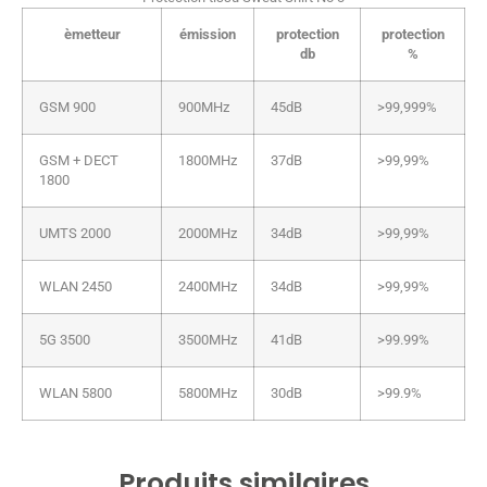
èmetteur
émission
protection
protection
db
%
GSM 900
900MHz
45dB
>99,999%
GSM + DECT
1800MHz
37dB
>99,99%
1800
UMTS 2000
2000MHz
34dB
>99,99%
WLAN 2450
2400MHz
34dB
>99,99%
5G 3500
3500MHz
41dB
>99.99%
WLAN 5800
5800MHz
30dB
>99.9%
Produits similaires