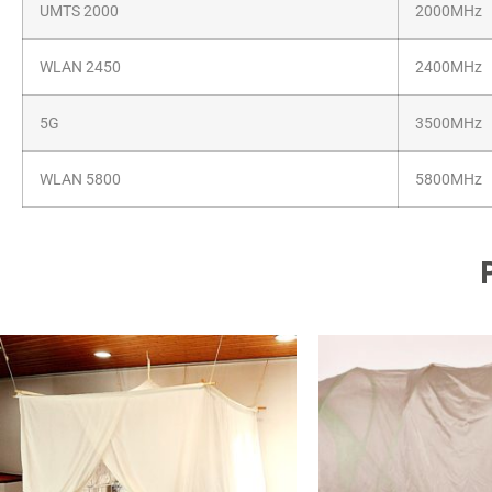
UMTS 2000
2000MHz
WLAN 2450
2400MHz
5G
3500MHz
WLAN 5800
5800MHz