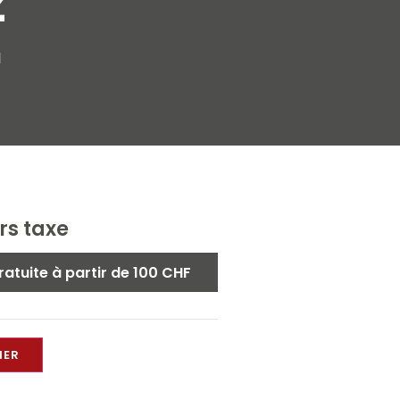
z
d
rs taxe
ratuite à partir de 100 CHF
IER