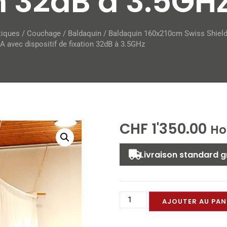
on 32dB à 3.5GH
tiques
/
Couchage
/
Baldaquin
/ Baldaquin 160x210cm Swiss Shiel
 avec dispositif de fixation 32dB à 3.5GHz
CHF
1'350.00
Ho
Livraison standard g
AJOUTER AU PAN