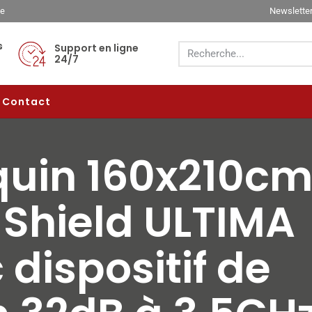
ée
Newslette
s
Support en ligne
24/7
Contact
quin 160x210c
 Shield ULTIMA
 dispositif de