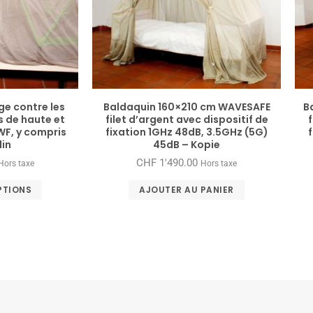
ge contre les
Baldaquin 160×210 cm WAVESAFE
B
s de haute et
filet d’argent avec dispositif de
f
WF, y compris
fixation 1GHz 48dB, 3.5GHz (5G)
lin
45dB – Kopie
CHF
1'490.00
Hors taxe
Hors taxe
PTIONS
AJOUTER AU PANIER