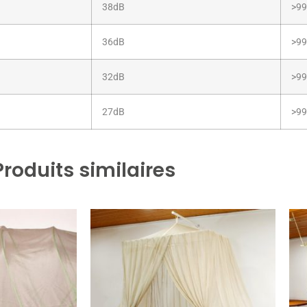
38dB
>99
36dB
>99
32dB
>99
27dB
>99
Produits similaires