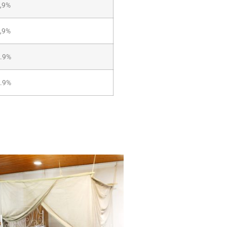
,9%
,9%
.9%
.9%