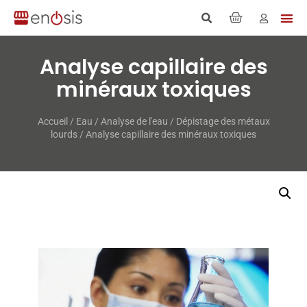
Analyse capillaire des
minéraux toxiques
Accueil
/
Eau
/
Analyse de l'eau
/
Dépistage des métaux
lourds
/ Analyse capillaire des minéraux toxiques