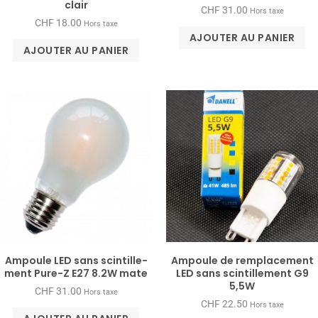
clair
CHF
31.00
Hors taxe
CHF
18.00
Hors taxe
AJOUTER AU PANIER
AJOUTER AU PANIER
Am­poule LED sans scin­tille­
Ampoule de remplacement
ment Pure-​Z E27 8.2W mate
LED sans scintillement G9
5,5W
CHF
31.00
Hors taxe
CHF
22.50
Hors taxe