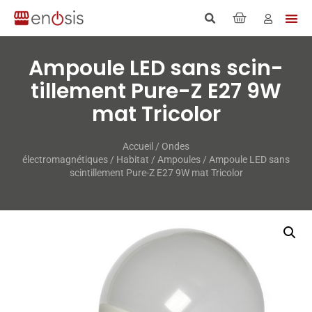
Am­poule LED sans scin­
tille­ment Pure-​Z E27 9W
mat Tri­co­lor
Accueil
/
Ondes
électromagnétiques
/
Habitat
/
Ampoules
/ Am­poule LED sans
scin­tille­ment Pure-​Z E27 9W mat Tri­co­lor