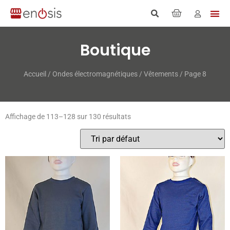
Boutique
Accueil
/
Ondes électromagnétiques
/
Vêtements
/ Page 8
Affichage de 113–128 sur 130 résultats