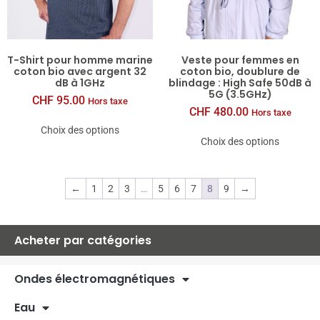
T-​Shirt pour homme ma­rine
Veste pour femmes en
coton bio avec ar­gent 32
coton bio, doublure de
dB à 1GHz
blindage : High Safe 50dB à
5G (3.5GHz)
CHF
95.00
Hors taxe
CHF
480.00
Hors taxe
Choix des options
Choix des options
←
1
2
3
…
5
6
7
8
9
→
Acheter par catégories
Ondes électromagnétiques
Eau