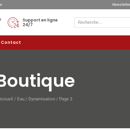
ée
Newslette
s
Support en ligne
24/7
Contact
Boutique
Accueil
/
Eau
/
Dynamisation
/ Page 3