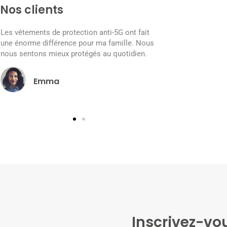
Nos clients
 ont fait
Les accessoires anti-5G ont amélioré ma
Les 
ille. Nous
qualité de vie. Je peux maintenant profiter de
une
otidien.
mes appareils électroniques en toute
nou
confiance.
David
Inscrivez-vou