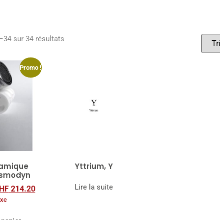
–34 sur 34 résultats
Promo !
ramique
Yttrium, Y
Osmodyn
Lire la suite
HF
214.20
axe