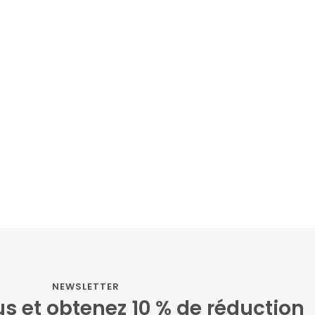
vêtements de protection anti-5G ont fait
 énorme différence pour ma famille. Nous
s sentons mieux protégés au quotidien.
Emma
NEWSLETTER
s et obtenez 10 % de réduction