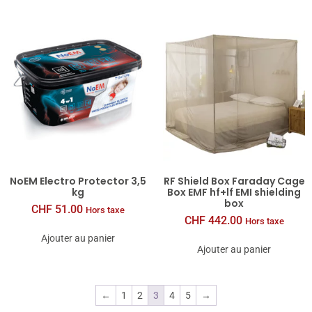
NoEM Electro Protector 3,5
RF Shield Box Faraday Cage
kg
Box EMF hf+lf EMI shielding
box
CHF
51.00
Hors taxe
CHF
442.00
Hors taxe
Ajouter au panier
Ajouter au panier
←
1
2
3
4
5
→