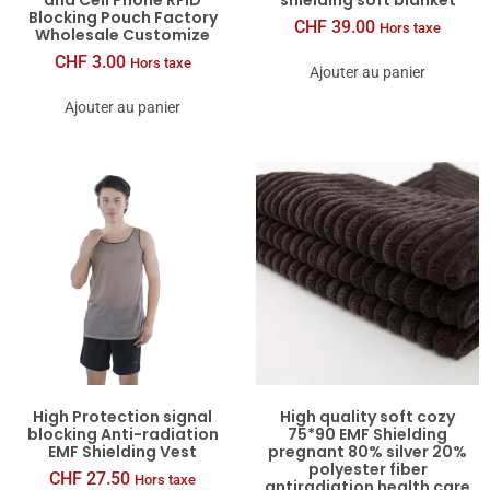
and Cell Phone RFID
shielding soft blanket
Blocking Pouch Factory
CHF
39.00
Hors taxe
Wholesale Customize
CHF
3.00
Hors taxe
Ajouter au panier
Ajouter au panier
High Protection signal
High quality soft cozy
blocking Anti-radiation
75*90 EMF Shielding
EMF Shielding Vest
pregnant 80% silver 20%
polyester fiber
CHF
27.50
Hors taxe
antiradiation health care